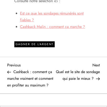
Consulte notre sélection ici :
Est ce que les sondages rémunérés sont
fiables ?
Cashback Malin : comment ça marche ?
GAGNER DE L'ARGENT
N
Previous
Next
Previous
Next
Post
Post
Cashback : comment ça
Quel est le site de sondage
a
marche vraiment et comment
qui paie le mieux ?
en profiter au maximum ?
v
i