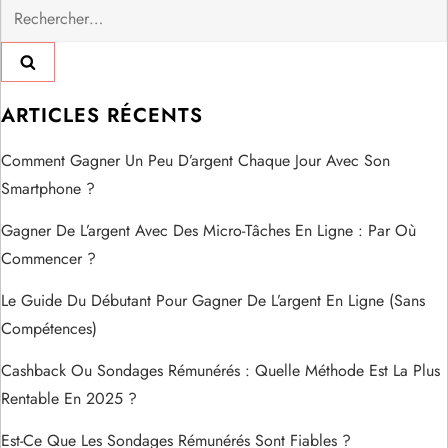
Rechercher :
g
a
t
ARTICLES RÉCENTS
i
Comment Gagner Un Peu D’argent Chaque Jour Avec Son
Smartphone ?
o
Gagner De L’argent Avec Des Micro-Tâches En Ligne : Par Où
n
Commencer ?
d
Le Guide Du Débutant Pour Gagner De L’argent En Ligne (sans
Compétences)
e
Cashback Ou Sondages Rémunérés : Quelle Méthode Est La Plus
l
Rentable En 2025 ?
’
Est-Ce Que Les Sondages Rémunérés Sont Fiables ?