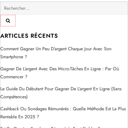
g
Rechercher :
a
t
ARTICLES RÉCENTS
i
Comment Gagner Un Peu D’argent Chaque Jour Avec Son
o
Smartphone ?
n
Gagner De L’argent Avec Des Micro-Tâches En Ligne : Par Où
Commencer ?
d
Le Guide Du Débutant Pour Gagner De L’argent En Ligne (sans
e
Compétences)
l
Cashback Ou Sondages Rémunérés : Quelle Méthode Est La Plus
Rentable En 2025 ?
’