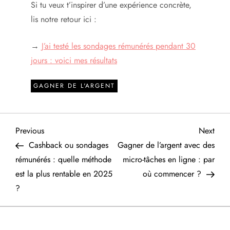
Si tu veux t’inspirer d’une expérience concrète,
lis notre retour ici :
→
J’ai testé les sondages rémunérés pendant 30
jours : voici mes résultats
GAGNER DE L'ARGENT
N
Previous
Next
Previous
Next
Post
Post
Cashback ou sondages
Gagner de l’argent avec des
a
rémunérés : quelle méthode
micro-tâches en ligne : par
est la plus rentable en 2025
où commencer ?
v
?
i