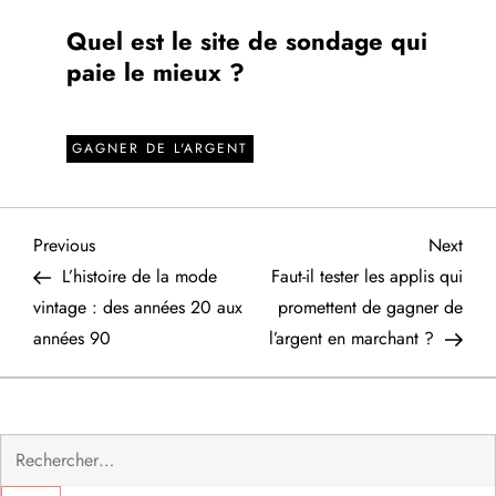
Quel est le site de sondage qui
paie le mieux ?
GAGNER DE L'ARGENT
N
Previous
Next
Previous
Next
Post
Post
L’histoire de la mode
Faut-il tester les applis qui
a
vintage : des années 20 aux
promettent de gagner de
années 90
l’argent en marchant ?
v
i
Rechercher :
g