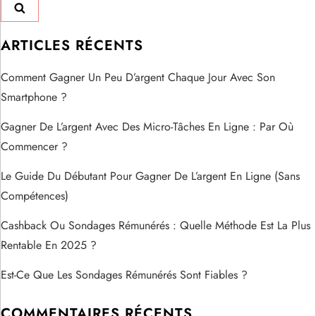
a
t
ARTICLES RÉCENTS
i
Comment Gagner Un Peu D’argent Chaque Jour Avec Son
Smartphone ?
o
Gagner De L’argent Avec Des Micro-Tâches En Ligne : Par Où
n
Commencer ?
d
Le Guide Du Débutant Pour Gagner De L’argent En Ligne (sans
Compétences)
e
Cashback Ou Sondages Rémunérés : Quelle Méthode Est La Plus
l
Rentable En 2025 ?
’
Est-Ce Que Les Sondages Rémunérés Sont Fiables ?
a
COMMENTAIRES RÉCENTS