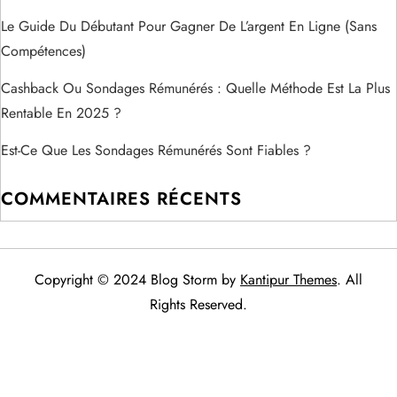
d
Le Guide Du Débutant Pour Gagner De L’argent En Ligne (sans
Compétences)
e
Cashback Ou Sondages Rémunérés : Quelle Méthode Est La Plus
l
Rentable En 2025 ?
’
Est-Ce Que Les Sondages Rémunérés Sont Fiables ?
a
COMMENTAIRES RÉCENTS
r
t
Copyright © 2024 Blog Storm by
Kantipur Themes
. All
Rights Reserved.
i
c