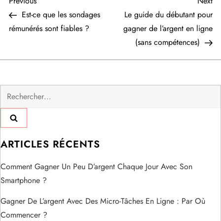
N
Previous
Ne
Previous
Next
Post
Po
Est-ce que les sondages
Le guide du débutant pour
a
rémunérés sont fiables ?
gagner de l’argent en ligne
(sans compétences)
v
i
Rechercher :
g
a
t
ARTICLES RÉCENTS
i
Comment Gagner Un Peu D’argent Chaque Jour Avec Son
Smartphone ?
o
Gagner De L’argent Avec Des Micro-Tâches En Ligne : Par Où
n
Commencer ?